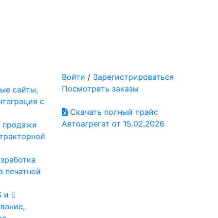
Войти
/
Зарегистрироваться
Посмотреть заказы
ые сайты,
нтеграция с
Скачать полный прайс
Автоагрегат от 15.02.2026
: продажи
отракторной
азработка
а печатной
S и
вание,
са