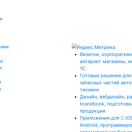
ую
ании
Визитки, корпоративн
ты
интернет магазины, и
и
1С
Готовые решения для
и
запасных частей авт
и
техники
Дизайн, вебдизайн, р
brandbook, подготовк
продукции
Приложения для
iO
Android, программиро
автоматизация бизне