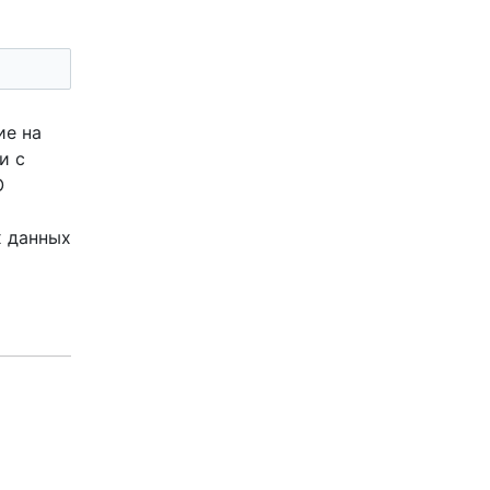
ие на
и с
О
х данных