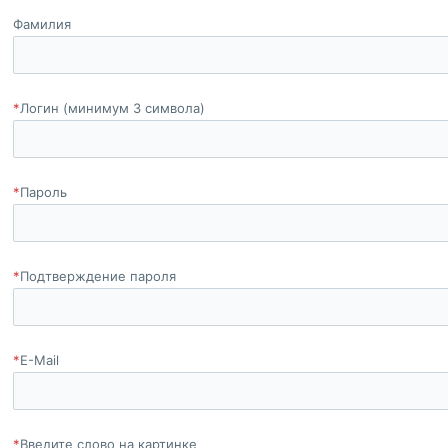
Фамилия
*
Логин (минимум 3 символа)
*
Пароль
*
Подтверждение пароля
*
E-Mail
*
Введите слово на картинке