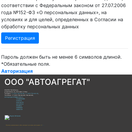
соответствии с Федеральным законом от 27.07.2006
года №152-ФЗ «О персональных данных», на
условиях и для целей, определенных в Согласии на
обработку персональных данных
Пароль должен быть не менее 6 символов длиной.
*
Обязательные поля.
Авторизация
ООО "АВТОАГРЕГАТ"
454008
,
Челябинск
,
ул.Цинковая, 2а, 204 офис; 2 этаж
Телефон:
+7 (351) 796-66-88
,
+7 (351) 750-60-35
,
Тел/Факс:
+7 (351) 796-66-88, 796-66-89
,
avtoagregatZAO@yandex.ru
О КОМПАНИИ
УСЛУГИ
КОНТАКТЫ
КАТАЛОГИ
ПРАЙСЫ
НОВИНКИ
НОВОСТИ
Визитки, корпоративные сайты, интернет магазины, интеграция с 1С
Готовые решения для: продажи запасных частей автотракторной техники