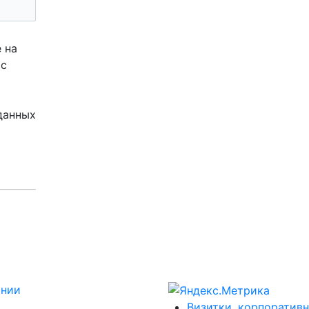
 на
 с
данных
ании
Визитки, корпоративн