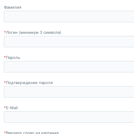
Фамилия
*
Логин (минимум 3 символа)
*
Пароль
*
Подтверждение пароля
*
E-Mail
*
Введите слово на картинке