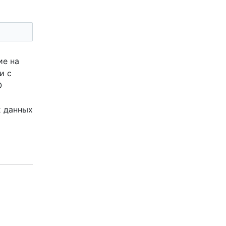
ие на
и с
О
х данных