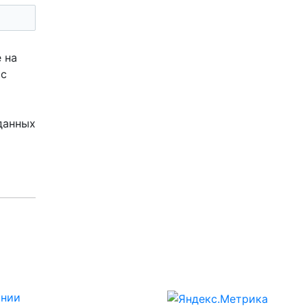
 на
 с
данных
ании