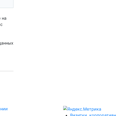
 на
 с
данных
ании
Визитки, корпоративн