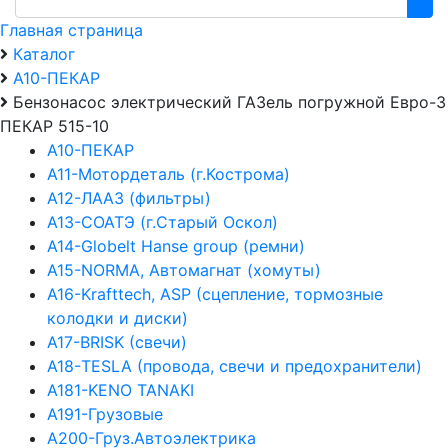
Главная страница
Каталог
А10-ПЕКАР
Бензонасос электрический ГАЗель погружной Евро-3
ПЕКАР 515-10
А10-ПЕКАР
А11-Мотордеталь (г.Кострома)
А12-ЛААЗ (фильтры)
А13-СОАТЭ (г.Старый Оскол)
А14-Globelt Hanse group (ремни)
А15-NORMA, Автомагнат (хомуты)
А16-Krafttech, ASP (сцепление, тормозные
колодки и диски)
А17-BRISK (свечи)
А18-TESLA (провода, свечи и предохранители)
А181-KENO TANAKI
А191-Грузовые
А200-Груз.Автоэлектрика