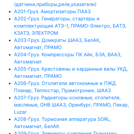
(датчики,приборы,реле,указатели)
А201-Груз. Амортизаторы ПААЗ
А202-Груз. Генераторы, стартеры и
комплектующие АТЭ-1, ПРАМО-Электро, БАТЭ,
КЗАТЭ, ЭЛЕКТРОМ
А203-Груз. Домкраты ШААЗ, БелАК,
Автомагнат, ПРАМО
А204-Груз. Компрессоры ПК Айк, БЗА, ВААЗ,
Автомагнат
А205-Груз. Крестовины и карданные валы УКД,
Автомагнат, ПРАМО
А206-Груз. Отопители автономные и ПЖД
Планар, Теплостар, Прамотроник, ШААЗ
А207-Груз. Радиаторы основные, отопителя,
масляные, ОНВ ШААЗ, Оренбург, ПРАМО, Пекар,
Luzar
А208-Груз. Тормозная аппаратура SORL,
Автомагнат, БелАК
А209-Груз. Элементы сцепления Трансмаш,