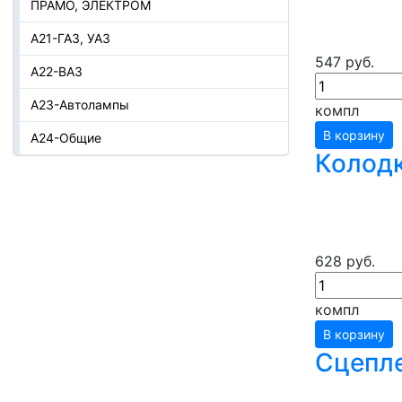
ПРАМО, ЭЛЕКТРОМ
А21-ГАЗ, УАЗ
547 руб.
А22-ВАЗ
А23-Автолампы
компл
В корзину
А24-Общие
Колодк
628 руб.
компл
В корзину
Сцепле