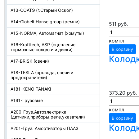
А13-СОАТЭ (г.Старый Оскол)
А14-Globelt Hanse group (ремни)
511 руб.
А15-NORMA, Автомагнат (хомуты)
компл
А16-Krafttech, ASP (сцепление,
В корзину
тормозные колодки и диски)
Колодк
А17-BRISK (свечи)
А18-TESLA (провода, свечи и
предохранители)
А181-KENO TANAKI
373.20 руб.
А191-Грузовые
компл
А200-Груз.Автоэлектрика
(датчики,приборы,реле,указатели)
В корзину
Колодк
А201-Груз. Амортизаторы ПААЗ