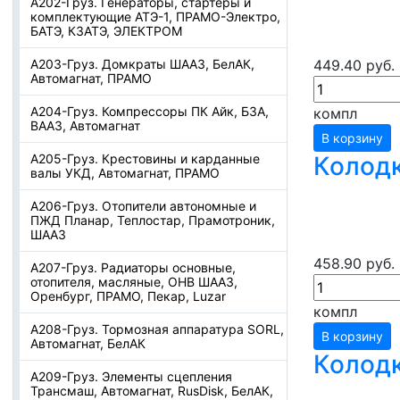
А202-Груз. Генераторы, стартеры и
комплектующие АТЭ-1, ПРАМО-Электро,
БАТЭ, КЗАТЭ, ЭЛЕКТРОМ
А203-Груз. Домкраты ШААЗ, БелАК,
449.40 руб.
Автомагнат, ПРАМО
А204-Груз. Компрессоры ПК Айк, БЗА,
компл
ВААЗ, Автомагнат
В корзину
А205-Груз. Крестовины и карданные
Колодк
валы УКД, Автомагнат, ПРАМО
А206-Груз. Отопители автономные и
ПЖД Планар, Теплостар, Прамотроник,
ШААЗ
458.90 руб.
А207-Груз. Радиаторы основные,
отопителя, масляные, ОНВ ШААЗ,
Оренбург, ПРАМО, Пекар, Luzar
компл
А208-Груз. Тормозная аппаратура SORL,
В корзину
Автомагнат, БелАК
Колодк
А209-Груз. Элементы сцепления
Трансмаш, Автомагнат, RusDisk, БелАК,