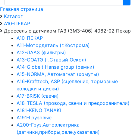
Главная страница
Каталог
А10-ПЕКАР
Дроссель с датчиком ГАЗ (ЗМЗ-406) 4062-02 Пекар
А10-ПЕКАР
А11-Мотордеталь (г.Кострома)
А12-ЛААЗ (фильтры)
А13-СОАТЭ (г.Старый Оскол)
А14-Globelt Hanse group (ремни)
А15-NORMA, Автомагнат (хомуты)
А16-Krafttech, ASP (сцепление, тормозные
колодки и диски)
А17-BRISK (свечи)
А18-TESLA (провода, свечи и предохранители)
А181-KENO TANAKI
А191-Грузовые
А200-Груз.Автоэлектрика
(датчики,приборы,реле,указатели)