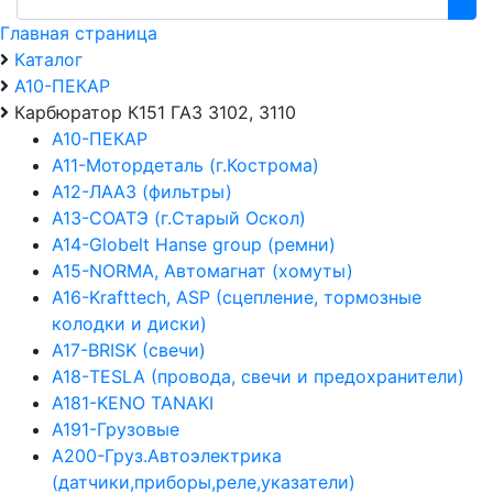
Главная страница
Каталог
А10-ПЕКАР
Карбюратор К151 ГАЗ 3102, 3110
А10-ПЕКАР
А11-Мотордеталь (г.Кострома)
А12-ЛААЗ (фильтры)
А13-СОАТЭ (г.Старый Оскол)
А14-Globelt Hanse group (ремни)
А15-NORMA, Автомагнат (хомуты)
А16-Krafttech, ASP (сцепление, тормозные
колодки и диски)
А17-BRISK (свечи)
А18-TESLA (провода, свечи и предохранители)
А181-KENO TANAKI
А191-Грузовые
А200-Груз.Автоэлектрика
(датчики,приборы,реле,указатели)