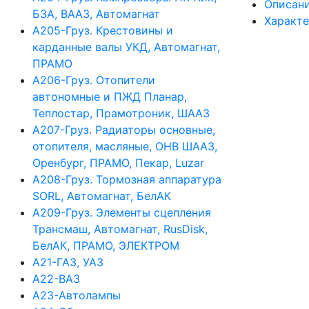
Описан
БЗА, ВААЗ, Автомагнат
Характ
А205-Груз. Крестовины и
карданные валы УКД, Автомагнат,
ПРАМО
А206-Груз. Отопители
автономные и ПЖД Планар,
Теплостар, Прамотроник, ШААЗ
А207-Груз. Радиаторы основные,
отопителя, масляные, ОНВ ШААЗ,
Оренбург, ПРАМО, Пекар, Luzar
А208-Груз. Тормозная аппаратура
SORL, Автомагнат, БелАК
А209-Груз. Элементы сцепления
Трансмаш, Автомагнат, RusDisk,
БелАК, ПРАМО, ЭЛЕКТРОМ
А21-ГАЗ, УАЗ
А22-ВАЗ
А23-Автолампы