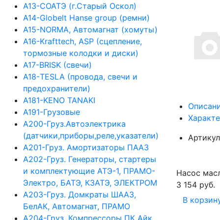
А13-СОАТЭ (г.Старый Оскол)
А14-Globelt Hanse group (ремни)
А15-NORMA, Автомагнат (хомуты)
А16-Krafttech, ASP (сцепление,
тормозные колодки и диски)
А17-BRISK (свечи)
А18-TESLA (провода, свечи и
предохранители)
А181-KENO TANAKI
Описан
А191-Грузовые
Характ
А200-Груз.Автоэлектрика
(датчики,приборы,реле,указатели)
Артикул
А201-Груз. Амортизаторы ПААЗ
А202-Груз. Генераторы, стартеры
и комплектующие АТЭ-1, ПРАМО-
Насос мас
Электро, БАТЭ, КЗАТЭ, ЭЛЕКТРОМ
3 154 руб.
А203-Груз. Домкраты ШААЗ,
В корзин
БелАК, Автомагнат, ПРАМО
А204-Груз. Компрессоры ПК Айк,