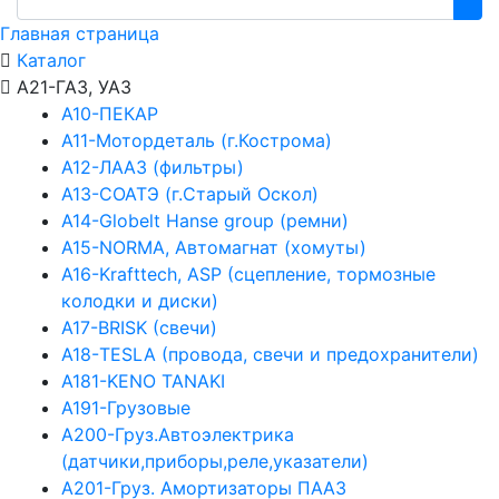
Главная страница
Каталог
А21-ГАЗ, УАЗ
А10-ПЕКАР
А11-Мотордеталь (г.Кострома)
А12-ЛААЗ (фильтры)
А13-СОАТЭ (г.Старый Оскол)
А14-Globelt Hanse group (ремни)
А15-NORMA, Автомагнат (хомуты)
А16-Krafttech, ASP (сцепление, тормозные
колодки и диски)
А17-BRISK (свечи)
А18-TESLA (провода, свечи и предохранители)
А181-KENO TANAKI
А191-Грузовые
А200-Груз.Автоэлектрика
(датчики,приборы,реле,указатели)
А201-Груз. Амортизаторы ПААЗ