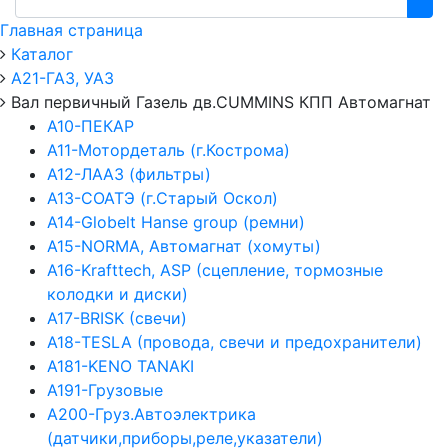
Главная страница
Каталог
А21-ГАЗ, УАЗ
Вал первичный Газель дв.CUMMINS КПП Автомагнат
А10-ПЕКАР
А11-Мотордеталь (г.Кострома)
А12-ЛААЗ (фильтры)
А13-СОАТЭ (г.Старый Оскол)
А14-Globelt Hanse group (ремни)
А15-NORMA, Автомагнат (хомуты)
А16-Krafttech, ASP (сцепление, тормозные
колодки и диски)
А17-BRISK (свечи)
А18-TESLA (провода, свечи и предохранители)
А181-KENO TANAKI
А191-Грузовые
А200-Груз.Автоэлектрика
(датчики,приборы,реле,указатели)