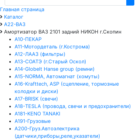
Главная страница
Каталог
А22-ВАЗ
Амортизатор ВАЗ 2101 задний НИКОН г.Скопин
А10-ПЕКАР
А11-Мотордеталь (г.Кострома)
А12-ЛААЗ (фильтры)
А13-СОАТЭ (г.Старый Оскол)
А14-Globelt Hanse group (ремни)
А15-NORMA, Автомагнат (хомуты)
А16-Krafttech, ASP (сцепление, тормозные
колодки и диски)
А17-BRISK (свечи)
А18-TESLA (провода, свечи и предохранители)
А181-KENO TANAKI
А191-Грузовые
А200-Груз.Автоэлектрика
(датчики,приборы,реле,указатели)