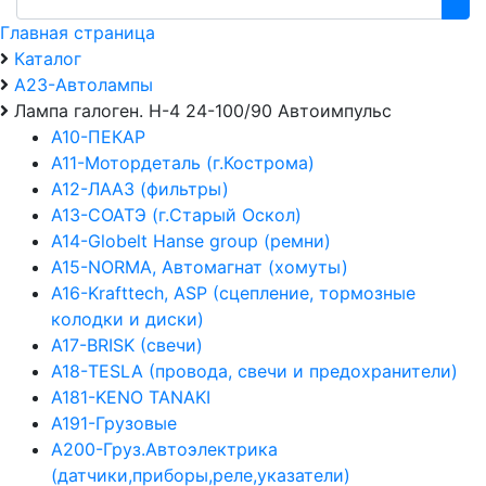
Главная страница
Каталог
А23-Автолампы
Лампа галоген. Н-4 24-100/90 Автоимпульс
А10-ПЕКАР
А11-Мотордеталь (г.Кострома)
А12-ЛААЗ (фильтры)
А13-СОАТЭ (г.Старый Оскол)
А14-Globelt Hanse group (ремни)
А15-NORMA, Автомагнат (хомуты)
А16-Krafttech, ASP (сцепление, тормозные
колодки и диски)
А17-BRISK (свечи)
А18-TESLA (провода, свечи и предохранители)
А181-KENO TANAKI
А191-Грузовые
А200-Груз.Автоэлектрика
(датчики,приборы,реле,указатели)