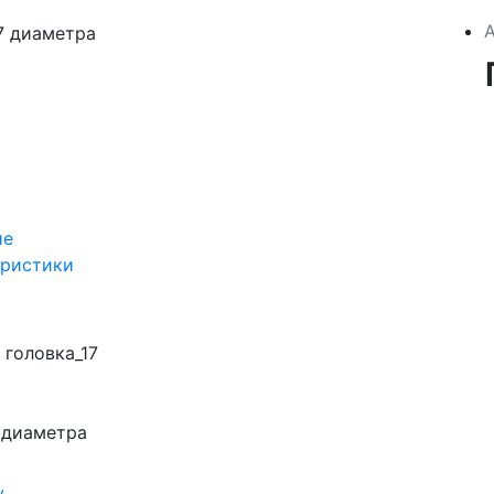
ие
еристики
головка_17
 диаметра
у