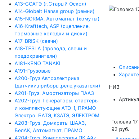
А13-СОАТЭ (г.Старый Оскол)
А14-Globelt Hanse group (ремни)
А15-NORMA, Автомагнат (хомуты)
А16-Krafttech, ASP (сцепление,
тормозные колодки и диски)
А17-BRISK (свечи)
А18-TESLA (провода, свечи и
предохранители)
А181-KENO TANAKI
Описан
А191-Грузовые
Характ
А200-Груз.Автоэлектрика
(датчики,приборы,реле,указатели)
НИЗ
А201-Груз. Амортизаторы ПААЗ
Артикул
А202-Груз. Генераторы, стартеры
и комплектующие АТЭ-1, ПРАМО-
Электро, БАТЭ, КЗАТЭ, ЭЛЕКТРОМ
Головка 17
А203-Груз. Домкраты ШААЗ,
92 руб.
БелАК, Автомагнат, ПРАМО
А204-Груз. Компрессоры ПК Айк,
В корзин