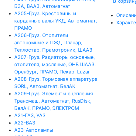
В корзин
БЗА, ВААЗ, Автомагнат
А205-Груз. Крестовины и
Описан
карданные валы УКД, Автомагнат,
Характ
ПРАМО
А206-Груз. Отопители
автономные и ПЖД Планар,
Теплостар, Прамотроник, ШААЗ
А207-Груз. Радиаторы основные,
отопителя, масляные, ОНВ ШААЗ,
Оренбург, ПРАМО, Пекар, Luzar
А208-Груз. Тормозная аппаратура
SORL, Автомагнат, БелАК
А209-Груз. Элементы сцепления
Трансмаш, Автомагнат, RusDisk,
БелАК, ПРАМО, ЭЛЕКТРОМ
А21-ГАЗ, УАЗ
А22-ВАЗ
А23-Автолампы