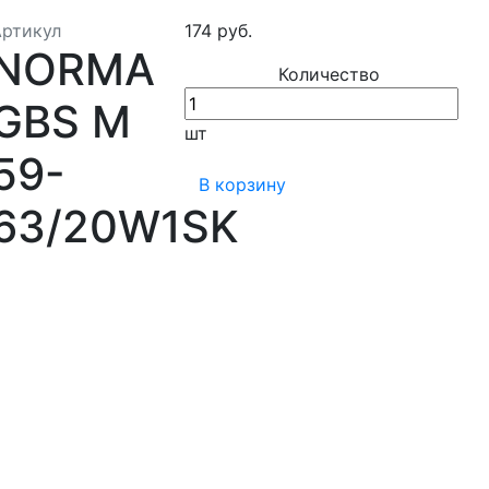
Артикул
174 руб.
NORMA
Количество
GBS M
шт
59-
В корзину
63/20W1SK