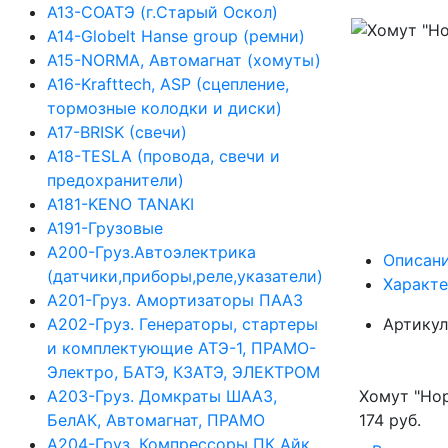
А13-СОАТЭ (г.Старый Оскол)
А14-Globelt Hanse group (ремни)
А15-NORMA, Автомагнат (хомуты)
А16-Krafttech, ASP (сцепление,
тормозные колодки и диски)
А17-BRISK (свечи)
А18-TESLA (провода, свечи и
предохранители)
А181-KENO TANAKI
А191-Грузовые
А200-Груз.Автоэлектрика
Описан
(датчики,приборы,реле,указатели)
Характ
А201-Груз. Амортизаторы ПААЗ
А202-Груз. Генераторы, стартеры
Артикул
и комплектующие АТЭ-1, ПРАМО-
Электро, БАТЭ, КЗАТЭ, ЭЛЕКТРОМ
А203-Груз. Домкраты ШААЗ,
Хомут "Но
БелАК, Автомагнат, ПРАМО
174 руб.
А204-Груз. Компрессоры ПК Айк,