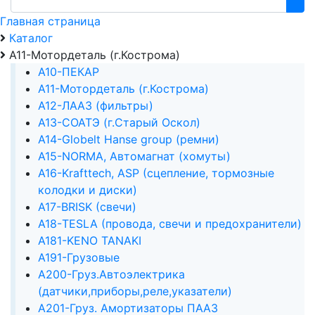
Главная страница
Каталог
А11-Мотордеталь (г.Кострома)
А10-ПЕКАР
А11-Мотордеталь (г.Кострома)
А12-ЛААЗ (фильтры)
А13-СОАТЭ (г.Старый Оскол)
А14-Globelt Hanse group (ремни)
А15-NORMA, Автомагнат (хомуты)
А16-Krafttech, ASP (сцепление, тормозные
колодки и диски)
А17-BRISK (свечи)
А18-TESLA (провода, свечи и предохранители)
А181-KENO TANAKI
А191-Грузовые
А200-Груз.Автоэлектрика
(датчики,приборы,реле,указатели)
А201-Груз. Амортизаторы ПААЗ