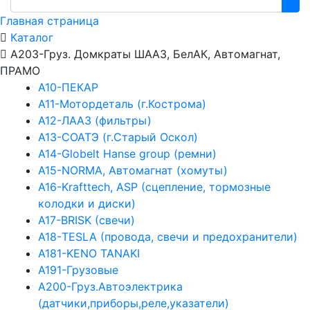
Главная страница
Каталог
А203-Груз. Домкраты ШААЗ, БелАК, Автомагнат,
ПРАМО
А10-ПЕКАР
А11-Мотордеталь (г.Кострома)
А12-ЛААЗ (фильтры)
А13-СОАТЭ (г.Старый Оскол)
А14-Globelt Hanse group (ремни)
А15-NORMA, Автомагнат (хомуты)
А16-Krafttech, ASP (сцепление, тормозные
колодки и диски)
А17-BRISK (свечи)
А18-TESLA (провода, свечи и предохранители)
А181-KENO TANAKI
А191-Грузовые
А200-Груз.Автоэлектрика
(датчики,приборы,реле,указатели)